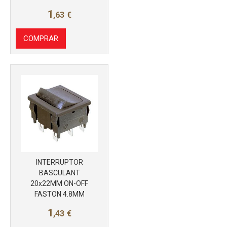
Más info
1
,63
€
COMPRAR
INTERRUPTOR
BASCULANT
20x22MM ON-OFF
Más info
FASTON 4.8MM
1
,43
€