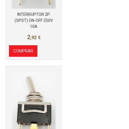
INTERRUPTOR 2P.
(SPST) ON-OFF 250V
10A
2
,92
€
COMPRAR