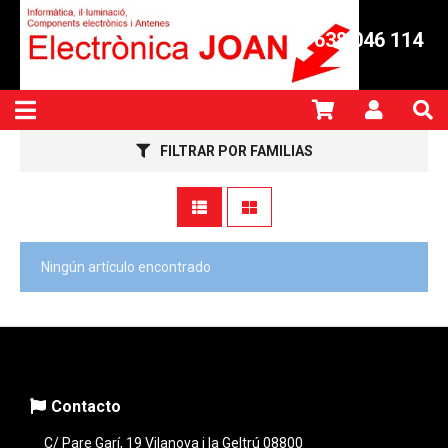
638 046 114
FILTRAR POR FAMILIAS
Ningún artículo encontrado
Contacto
C/ Pare Garí, 19 Vilanova i la Geltrú 08800