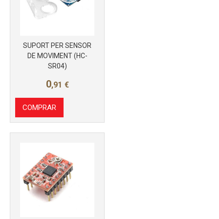
SUPORT PER SENSOR
DE MOVIMENT (HC-
Más info
SR04)
0
,91
€
COMPRAR