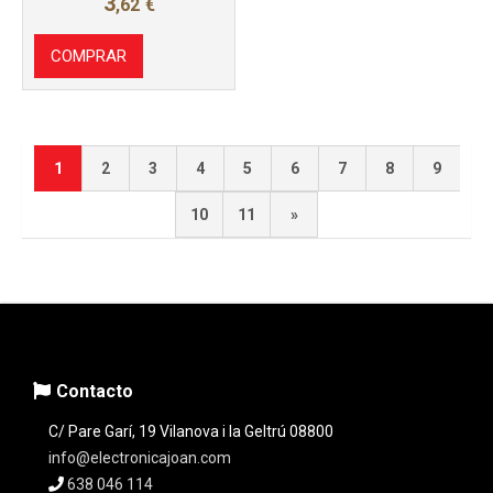
3
,62
€
COMPRAR
1
2
3
4
5
6
7
8
9
10
11
»
Contacto
C/ Pare Garí, 19 Vilanova i la Geltrú 08800
info@electronicajoan.com
638 046 114