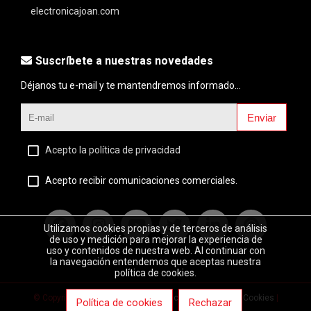
electronicajoan.com
Suscríbete a nuestras novedades
Déjanos tu e-mail y te mantendremos informado...
Enviar
Acepto la política de privacidad
Acepto recibir comunicaciones comerciales.
Utilizamos cookies propias y de terceros de análisis
de uso y medición para mejorar la experiencia de
uso y contenidos de nuestra web. Al continuar con
la navegación entendemos que aceptas nuestra
política de cookies.
© Copyright 2020 |
Aviso legal
|
Política de privacidad
|
Cookies
|
Política de cookies
Rechazar