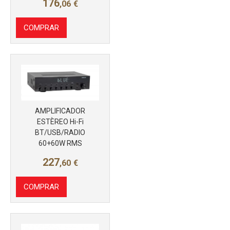
176
,06
€
COMPRAR
AMPLIFICADOR
ESTÈREO Hi-Fi
BT/USB/RADIO
60+60W RMS
227
,60
€
COMPRAR