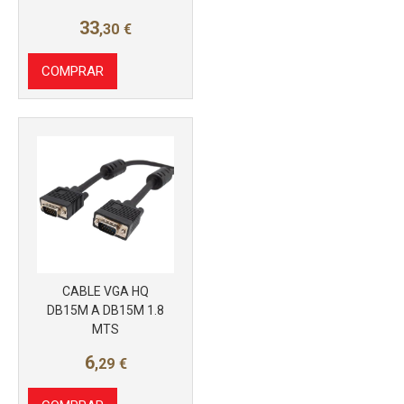
33
,30
€
COMPRAR
CABLE VGA HQ
DB15M A DB15M 1.8
MTS
6
,29
€