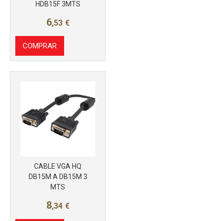
HDB15F 3MTS
6
,53
€
COMPRAR
CABLE VGA HQ
Más info
DB15M A DB15M 3
MTS
8
,34
€