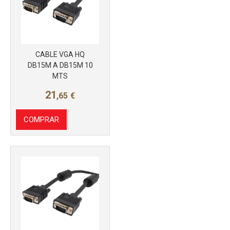
CABLE VGA HQ
Más info
DB15M A DB15M 10
MTS
21
,65
€
COMPRAR