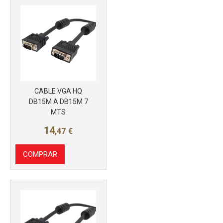
CABLE VGA HQ
Más info
DB15M A DB15M 7
MTS
14
,47
€
COMPRAR