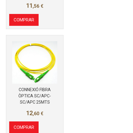
11
,56
€
COMPRAR
Más info
CONNEXIÓ FIBRA
ÒPTICA SC/APC-
SC/APC 25MTS
12
,60
€
COMPRAR