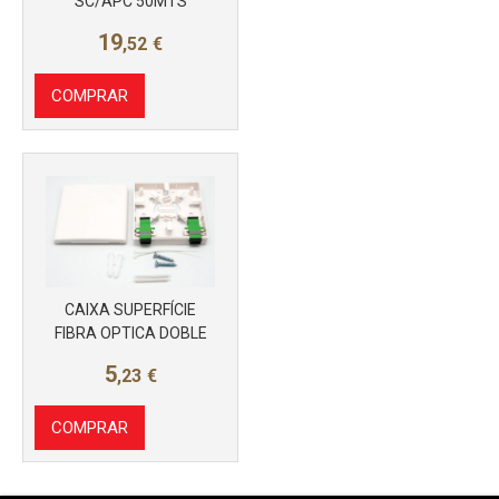
SC/APC 50MTS
19
,52
€
COMPRAR
CAIXA SUPERFÍCIE
FIBRA OPTICA DOBLE
5
,23
€
COMPRAR