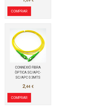
,09
€
COMPRAR
Más info
CONNEXIÓ FIBRA
ÒPTICA SC/APC-
SC/APC 0.3MTS
2
,44
€
COMPRAR