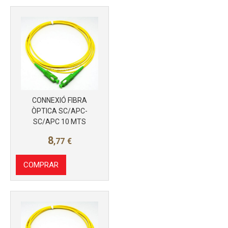
Más info
CONNEXIÓ FIBRA
ÒPTICA SC/APC-
SC/APC 10 MTS
8
,77
€
COMPRAR