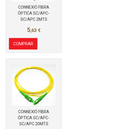
Más info
CONNEXIÓ FIBRA
ÒPTICA SC/APC-
SC/APC 2MTS
5
,63
€
COMPRAR
Más info
CONNEXIÓ FIBRA
ÒPTICA SC/APC-
SC/APC 20MTS