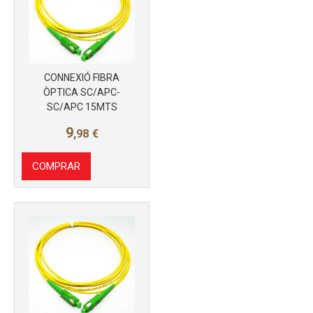
Más info
CONNEXIÓ FIBRA
ÒPTICA SC/APC-
SC/APC 15MTS
9
,98
€
COMPRAR