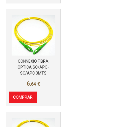
Más info
CONNEXIÓ FIBRA
ÒPTICA SC/APC-
SC/APC 3MTS
6
,64
€
COMPRAR