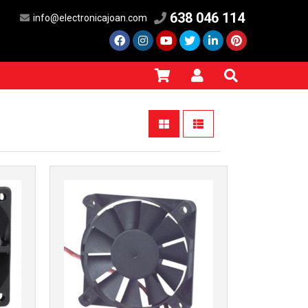
638 046 114
info@electronicajoan.com
Más info