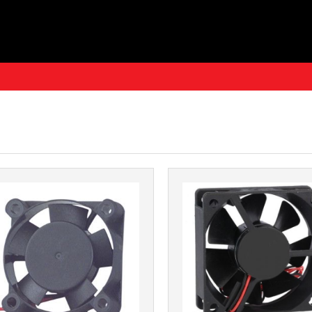
Más info
Más info