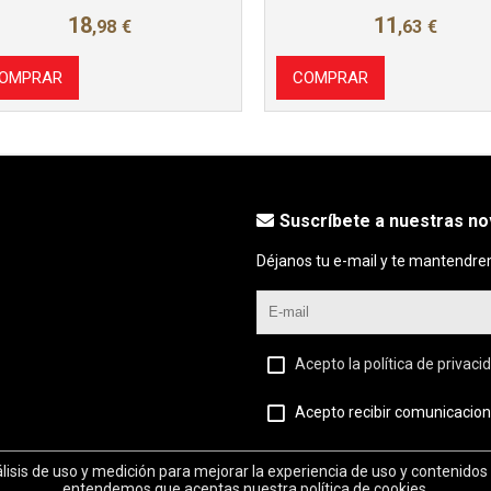
18
11
,98
€
,63
€
OMPRAR
COMPRAR
Suscríbete a nuestras n
Déjanos tu e-mail y te mantendre
Acepto la política de privaci
Acepto recibir comunicacion
álisis de uso y medición para mejorar la experiencia de uso y contenidos
entendemos que aceptas nuestra política de cookies.