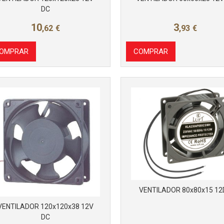
DC
10
3
,62
€
,93
€
OMPRAR
COMPRAR
VENTILADOR 80x80x15 12
VENTILADOR 120x120x38 12V
DC