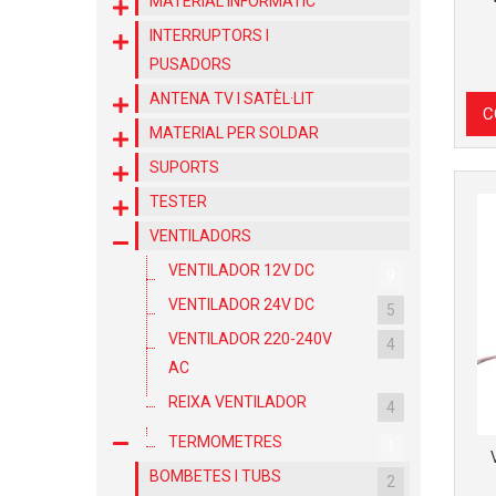
MATERIAL INFORMÀTIC
INTERRUPTORS I
PUSADORS
ANTENA TV I SATÈL·LIT
C
MATERIAL PER SOLDAR
SUPORTS
TESTER
VENTILADORS
VENTILADOR 12V DC
9
VENTILADOR 24V DC
5
VENTILADOR 220-240V
4
AC
REIXA VENTILADOR
4
TERMOMETRES
1
BOMBETES I TUBS
2