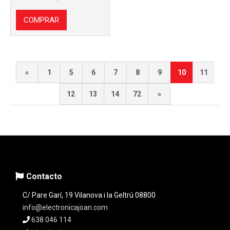
COMPRAR
«
1
5
6
7
8
9
10
11
12
13
14
72
»
Contacto
C/ Pare Garí, 19 Vilanova i la Geltrú 08800
info@electronicajoan.com
638 046 114