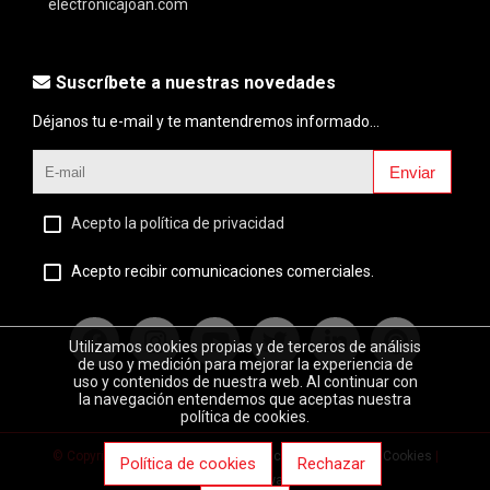
electronicajoan.com
Suscríbete a nuestras novedades
Déjanos tu e-mail y te mantendremos informado...
Enviar
Acepto la política de privacidad
Acepto recibir comunicaciones comerciales.
Utilizamos cookies propias y de terceros de análisis
de uso y medición para mejorar la experiencia de
uso y contenidos de nuestra web. Al continuar con
la navegación entendemos que aceptas nuestra
política de cookies.
© Copyright 2020 |
Aviso legal
|
Política de privacidad
|
Cookies
|
Política de cookies
Rechazar
Desarrollo web:
Software DELSOL