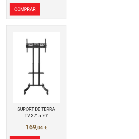
COMPRAR
Más info
SUPORT DE TERRA
TV 37" a 70"
169
,04
€