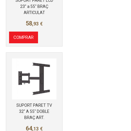
SUPORT PARET LCD
23" a 55" BRAÇ
ARTICULAT
58
,93
€
COMPRAR
SUPORT PARET TV
32" A 55" DOBLE
BRAÇ ART.
64
,13
€