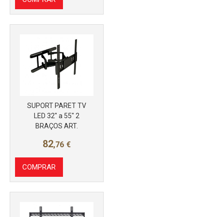
SUPORT PARET TV
LED 32" a 55" 2
BRAÇOS ART.
Más info
82
,76
€
COMPRAR