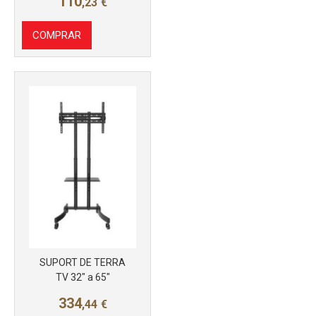
110
,23
€
COMPRAR
Más info
SUPORT DE TERRA
TV 32" a 65"
334
,44
€