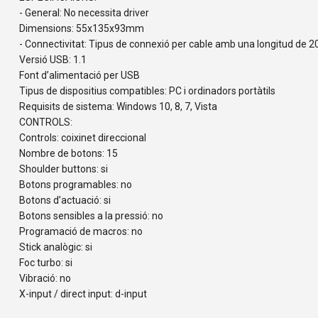
- General: No necessita driver
Dimensions: 55x135x93mm
- Connectivitat: Tipus de connexió per cable amb una longitud de 
Versió USB: 1.1
Font d’alimentació per USB
Tipus de dispositius compatibles: PC i ordinadors portàtils
Requisits de sistema: Windows 10, 8, 7, Vista
CONTROLS:
Controls: coixinet direccional
Nombre de botons: 15
Shoulder buttons: si
Botons programables: no
Botons d’actuació: si
Botons sensibles a la pressió: no
Programació de macros: no
Stick analògic: si
Foc turbo: si
Vibració: no
X-input / direct input: d-input