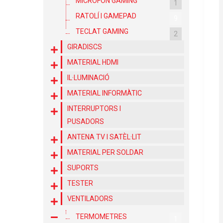
MICRÒFON GAMING
1
RATOLÍ I GAMEPAD
9
TECLAT GAMING
2
GIRADISCS
MATERIAL HDMI
IL·LUMINACIÓ
MATERIAL INFORMÀTIC
INTERRUPTORS I
PUSADORS
ANTENA TV I SATÈL·LIT
MATERIAL PER SOLDAR
SUPORTS
TESTER
VENTILADORS
TERMOMETRES
1