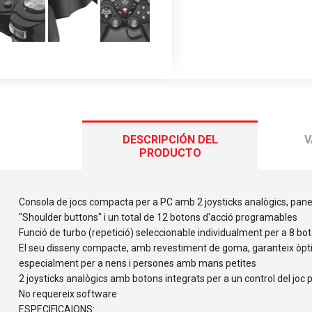
DESCRIPCIÓN DEL
V
PRODUCTO
Consola de jocs compacta per a PC amb 2 joysticks analògics, panell 
"Shoulder buttons" i un total de 12 botons d'acció programables
Funció de turbo (repetició) seleccionable individualment per a 8 bot
El seu disseny compacte, amb revestiment de goma, garanteix òpti
especialment per a nens i persones amb mans petites
2 joysticks analògics amb botons integrats per a un control del joc 
No requereix software
ESPECIFICAIONS: