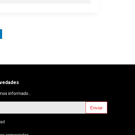
ovedades
mos informado...
Enviar
dad