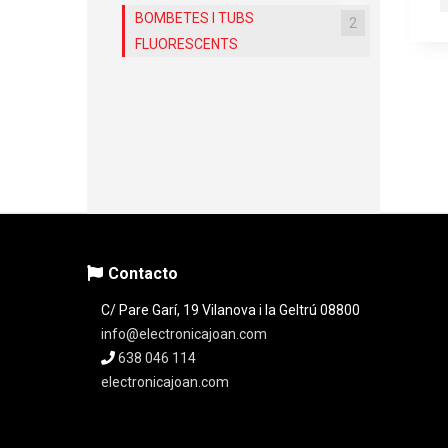
BOMBETES I TUBS
2
FLUORESCENTS
Contacto
C/ Pare Garí, 19 Vilanova i la Geltrú 08800
info@electronicajoan.com
638 046 114
electronicajoan.com