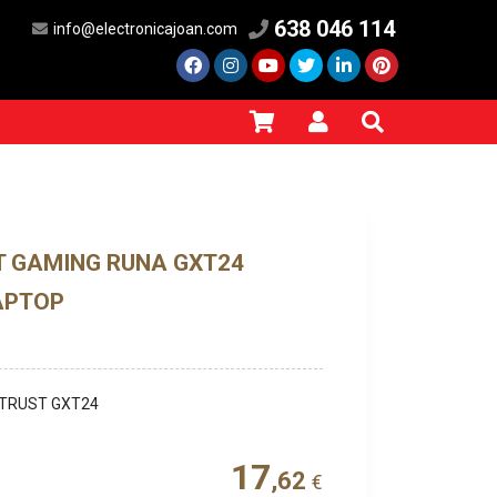
638 046 114
info@electronicajoan.com
 GAMING RUNA GXT24
APTOP
 TRUST GXT24
17
,62
€