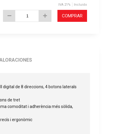
IVA 21%
Incluido
COMPRAR
ALORACIONES
digital de 8 direccions, 4 botons laterals
ons de tret
ma comoditat i adherència més sòlida,
precís i ergonòmic