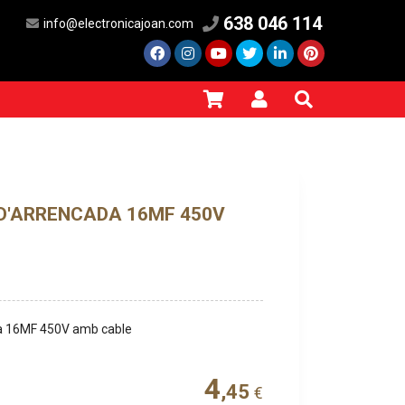
638 046 114
info@electronicajoan.com
D'ARRENCADA 16MF 450V
a 16MF 450V amb cable
4
,45
€