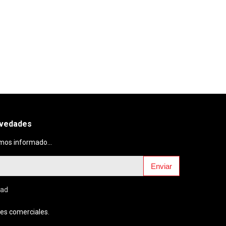
ovedades
mos informado...
Enviar
dad
es comerciales.