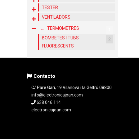
TESTER
VENTILADORS
TERMOMETRES
1
BOMBETES I TUBS
2
FLUORESCENTS
Contacto
C/ Pare Garí, 19 Vilanova i la Geltrú 08800
info@electronicajoan.com
638 046 114
electronicajoan.com