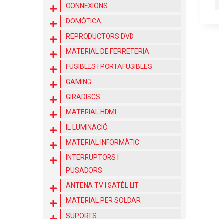
CONNEXIONS
DOMÒTICA
REPRODUCTORS DVD
MATERIAL DE FERRETERIA
FUSIBLES I PORTAFUSIBLES
GAMING
GIRADISCS
MATERIAL HDMI
IL·LUMINACIÓ
MATERIAL INFORMÀTIC
INTERRUPTORS I
PUSADORS
ANTENA TV I SATÈL·LIT
MATERIAL PER SOLDAR
SUPORTS