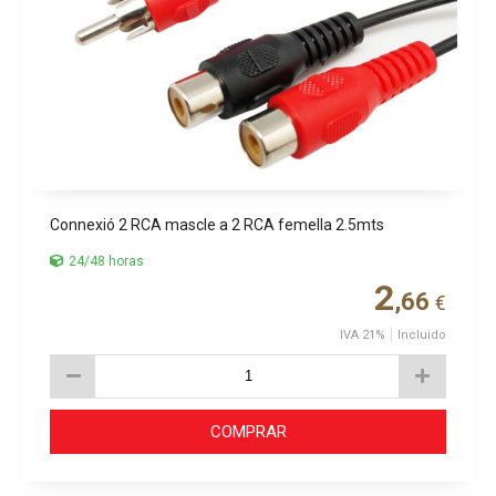
Connexió 2 RCA mascle a 2 RCA femella 2.5mts
24/48 horas
2
,66
€
IVA 21%
Incluido
COMPRAR